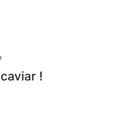
!
caviar !