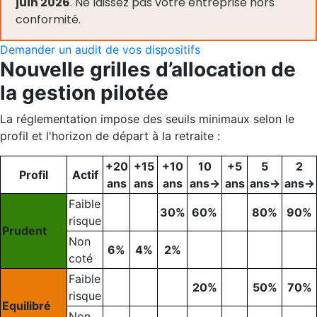
juin 2026
. Ne laissez pas votre entreprise hors
conformité.
Demander un audit de vos dispositifs
Nouvelle grilles d’allocation de
la gestion pilotée
La réglementation impose des seuils minimaux selon le
profil et l'horizon de départ à la retraite :
+20
+15
+10
10
+5
5
2
Profil
Actif
ans
ans
ans
ans→
ans
ans→
ans→
Faible
30%
60%
80%
90%
risque
Prudent
Non
6%
4%
2%
coté
Faible
20%
50%
70%
risque
Equilibré
Non