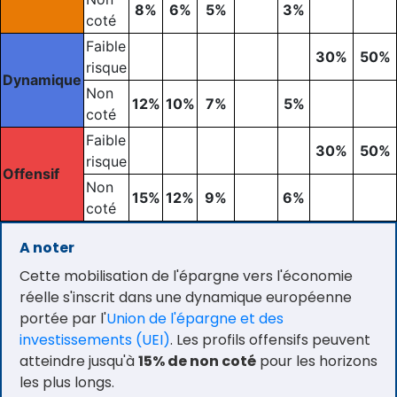
8%
6%
5%
3%
coté
Faible
30%
50%
risque
Dynamique
Non
12%
10%
7%
5%
coté
Faible
30%
50%
risque
Offensif
Non
15%
12%
9%
6%
coté
A noter
Cette mobilisation de l'épargne vers l'économie
réelle s'inscrit dans une dynamique européenne
portée par l'
Union de l'épargne et des
investissements (UEI)
. Les profils offensifs peuvent
atteindre jusqu'à
15% de non coté
pour les horizons
les plus longs.