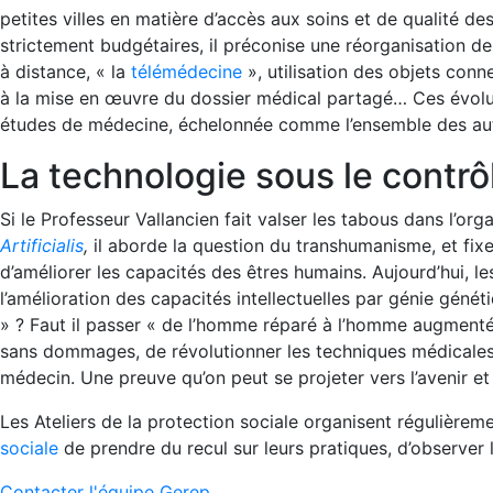
petites villes en matière d’accès aux soins et de qualité de
strictement budgétaires, il préconise une réorganisation d
à distance, « la
télémédecine
», utilisation des objets conn
à la mise en œuvre du dossier médical partagé… Ces évoluti
études de médecine, échelonnée comme l’ensemble des autres
La technologie sous le contr
Si le Professeur Vallancien fait valser les tabous dans l’or
Artificialis
,
il aborde la question du transhumanisme, et fix
d’améliorer les capacités des êtres humains. Aujourd’hui, l
l’amélioration des capacités intellectuelles par génie génét
» ? Faut il passer « de l’homme réparé à l’homme augmenté »
sans dommages, de révolutionner les techniques médicales, e
médecin. Une preuve qu’on peut se projeter vers l’avenir e
Les Ateliers de la protection sociale organisent régulièr
sociale
de prendre du recul sur leurs pratiques, d’observer l
Contacter l'équipe Gerep