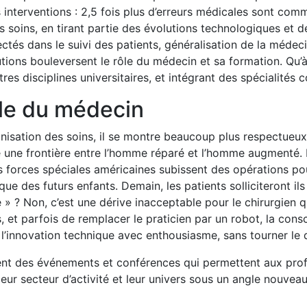
s interventions : 2,5 fois plus d’erreurs médicales sont com
es soins, en tirant partie des évolutions technologiques et
ectés dans le suivi des patients, généralisation de la médec
ons bouleversent le rôle du médecin et sa formation. Qu’à 
 disciplines universitaires, et intégrant des spécialités 
ôle du médecin
ganisation des soins, il se montre beaucoup plus respectueux
e une frontière entre l’homme réparé et l’homme augmenté. 
es forces spéciales américaines subissent des opérations pou
ique des futurs enfants. Demain, les patients solliciteront i
 ? Non, c’est une dérive inacceptable pour le chirurgien qu
t parfois de remplacer le praticien par un robot, la consci
t l’innovation technique avec enthousiasme, sans tourner l
ement des événements et conférences qui permettent aux pro
eur secteur d’activité et leur univers sous un angle nouveau